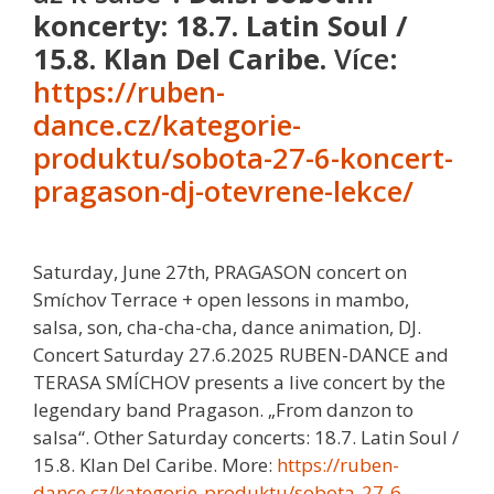
koncerty:
18.7. Latin Soul /
15.8. Klan Del Caribe.
Více:
https://ruben-
dance.cz/kategorie-
produktu/sobota-27-6-koncert-
pragason-dj-otevrene-lekce/
Saturday, June 27th, PRAGASON concert on
Smíchov Terrace + open lessons in mambo,
salsa, son, cha-cha-cha, dance animation, DJ.
Concert Saturday 27.6.2025 RUBEN-DANCE and
TERASA SMÍCHOV presents a live concert by the
legendary band Pragason. „From danzon to
salsa“. Other Saturday concerts: 18.7. Latin Soul /
15.8. Klan Del Caribe. More:
https://ruben-
dance.cz/kategorie-produktu/sobota-27-6-