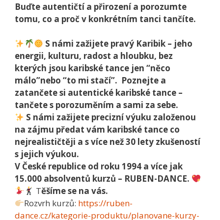
Buďte autentičtí a přirození
a porozumte
tomu, co a proč
v konkrétním tanci tančíte.
S námi zažijete pravý Karibik
– jeho
energii, kulturu, radost a hloubku, bez
kterých jsou karibské tance jen “něco
málo”nebo “to mi stačí”.
Poznejte a
zatančete si autentické karibské tance –
tančete s porozuměním a sami za sebe.
S námi zažijete precizní výuku
založenou
na zájmu předat vám karibské tance co
nejrealističtěji a s více než 30 lety zkušeností
s jejich výukou.
V České republice od roku 1994 a více jak
15.000 absolventů kurzů
– RUBEN-DANCE.
T
ěšíme se na vás.
Rozvrh kurzů:
https://ruben-
dance.cz/kategorie-produktu/planovane-kurzy-