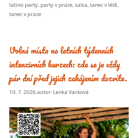
latino party
,
party v praze
,
salsa
,
tanec v létě
,
tanec v praze
Volná místa na letních týdenních
intenzivních kurzech: zde se je vždy
pár dní před jejich zahájením dozvíte.
10. 7. 2026
autor:
Lenka Vacková