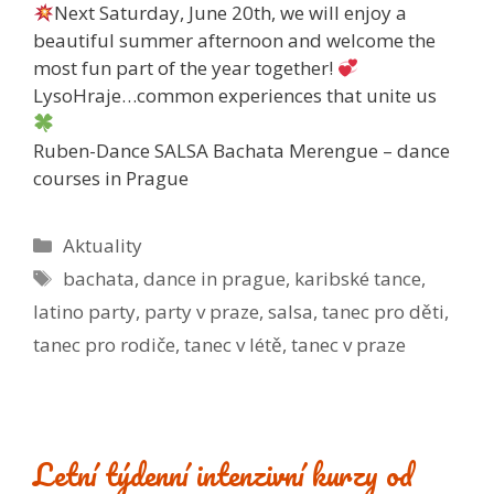
Next Saturday, June 20th, we will enjoy a
beautiful summer afternoon and welcome the
most fun part of the year together!
LysoHraje…common experiences that unite us
Ruben-Dance SALSA Bachata Merengue – dance
courses in Prague
Rubriky
Aktuality
Štítky
bachata
,
dance in prague
,
karibské tance
,
latino party
,
party v praze
,
salsa
,
tanec pro děti
,
tanec pro rodiče
,
tanec v létě
,
tanec v praze
Letní týdenní intenzivní kurzy od