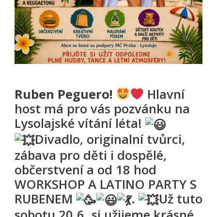
Ruben Peguero!
Hlavní
host má pro vás pozvánku na
Lysolajské vítání léta!
Divadlo, originalní tvůrci,
zábava pro děti i dospělé,
občerstvení a od 18 hod
WORKSHOP A LATINO PARTY S
RUBENEM
.
Už tuto
sobotu 20.6. si užijeme krásné