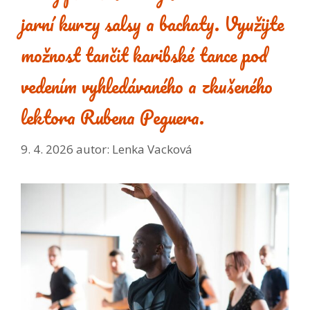
jarní kurzy salsy a bachaty. Využijte
možnost tančit karibské tance pod
vedením vyhledávaného a zkušeného
lektora Rubena Peguera.
9. 4. 2026
autor:
Lenka Vacková