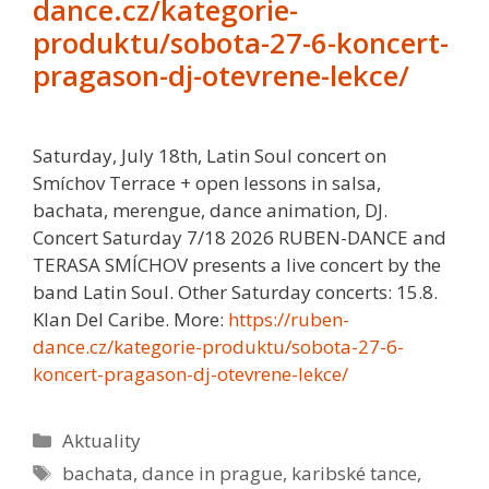
dance.cz/kategorie-
produktu/sobota-27-6-koncert-
pragason-dj-otevrene-lekce/
Saturday, July 18th, Latin Soul concert on
Smíchov Terrace + open lessons in salsa,
bachata, merengue, dance animation, DJ.
Concert Saturday 7/18 2026 RUBEN-DANCE and
TERASA SMÍCHOV presents a live concert by the
band Latin Soul. Other Saturday concerts: 15.8.
Klan Del Caribe. More:
https://ruben-
dance.cz/kategorie-produktu/sobota-27-6-
koncert-pragason-dj-otevrene-lekce/
Rubriky
Aktuality
Štítky
bachata
,
dance in prague
,
karibské tance
,