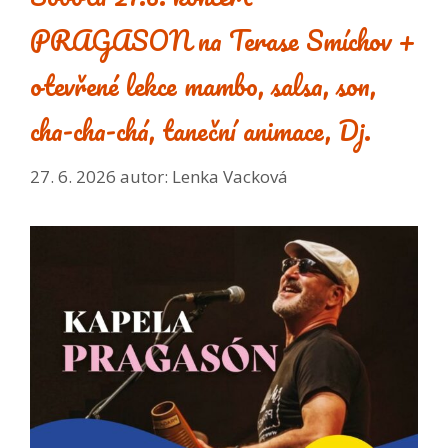
PRAGASON na Terase Smíchov +
otevřené lekce mambo, salsa, son,
cha-cha-chá, taneční animace, Dj.
27. 6. 2026
autor:
Lenka Vacková