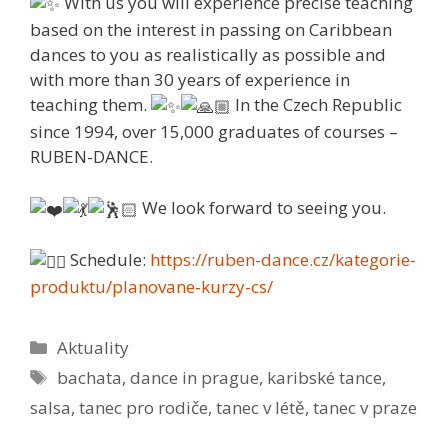
With us you will experience precise teaching
based on the interest in passing on Caribbean
dances to you as realistically as possible and
with more than 30 years of experience in
teaching them.
In the Czech Republic
since 1994, over 15,000 graduates of courses –
RUBEN-DANCE.
We look forward to seeing you.
Schedule:
https://ruben-dance.cz/kategorie-
produktu/planovane-kurzy-cs/
Rubriky
Aktuality
Štítky
bachata
,
dance in prague
,
karibské tance
,
salsa
,
tanec pro rodiče
,
tanec v létě
,
tanec v praze