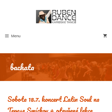
Přeskočit
na
obsah
Menu
bachata
Sobota 18.7. koncert Latin Soul na
Terase Smíchov + otevřené lekce