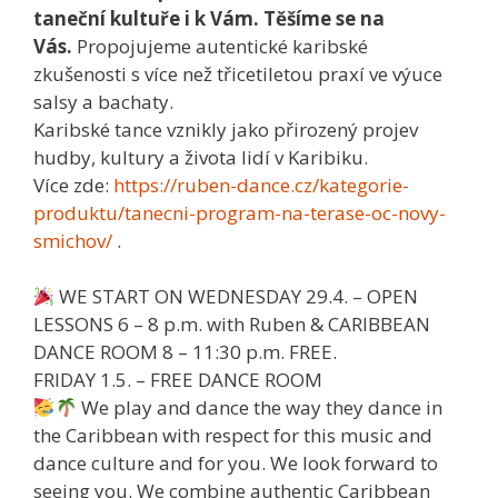
taneční kultuře i k Vám. Těšíme se na
Vás.
Propojujeme autentické karibské
zkušenosti s více než třicetiletou praxí ve výuce
salsy a bachaty.
Karibské tance vznikly jako přirozený projev
hudby, kultury a života lidí v Karibiku.
Více zde:
https://ruben-dance.cz/kategorie-
produktu/tanecni-program-na-terase-oc-novy-
smichov/
.
WE START ON WEDNESDAY 29.4. – OPEN
LESSONS 6 – 8 p.m. with Ruben & CARIBBEAN
DANCE ROOM 8 – 11:30 p.m. FREE.
FRIDAY 1.5. – FREE DANCE ROOM
We play and dance the way they dance in
the Caribbean with respect for this music and
dance culture and for you. We look forward to
seeing you. We combine authentic Caribbean