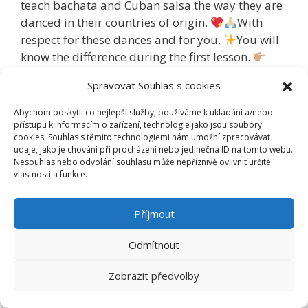
teach bachata and Cuban salsa the way they are
danced in their countries of origin.
With
respect for these dances and for you.
You will
know the difference during the first lesson.
Registration:
https://ruben-dance.cz/kategorie-
Spravovat Souhlas s cookies
produktu/planovane-kurzy-cs/
Abychom poskytli co nejlepší služby, používáme k ukládání a/nebo
přístupu k informacím o zařízení, technologie jako jsou soubory
Rubriky
Aktuality
cookies. Souhlas s těmito technologiemi nám umožní zpracovávat
údaje, jako je chování při procházení nebo jedinečná ID na tomto webu.
Štítky
bachata
,
dance in prague
,
karibské tance
,
Nesouhlas nebo odvolání souhlasu může nepříznivě ovlivnit určité
salsa
,
tanec v praze
vlastnosti a funkce.
Příjmout
Odmítnout
Stránka
Stránka
Stránka
1
2
…
12
Další
→
Zobrazit předvolby