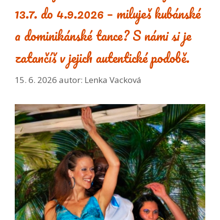
13.7. do 4.9.2026 – miluješ kubánské
a dominikánské tance? S námi si je
zatančíš v jejich autentické podobě.
15. 6. 2026
autor:
Lenka Vacková