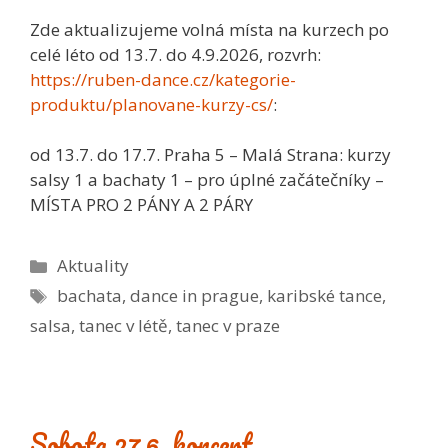
Zde aktualizujeme volná místa na kurzech po
celé léto od 13.7. do 4.9.2026, rozvrh:
https://ruben-dance.cz/kategorie-
produktu/planovane-kurzy-cs/
:
od 13.7. do 17.7. Praha 5 – Malá Strana: kurzy
salsy 1 a bachaty 1 – pro úplné začátečníky –
MÍSTA PRO 2 PÁNY A 2 PÁRY
Rubriky
Aktuality
Štítky
bachata
,
dance in prague
,
karibské tance
,
salsa
,
tanec v létě
,
tanec v praze
Sobota 27.6. koncert