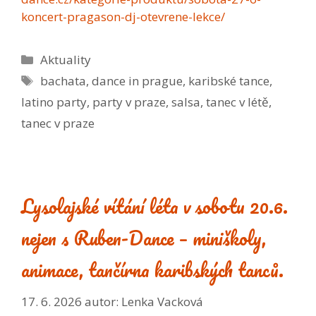
koncert-pragason-dj-otevrene-lekce/
Rubriky
Aktuality
Štítky
bachata
,
dance in prague
,
karibské tance
,
latino party
,
party v praze
,
salsa
,
tanec v létě
,
tanec v praze
Lysolajské vítání léta v sobotu 20.6.
nejen s Ruben-Dance – miniškoly,
animace, tančírna karibských tanců.
17. 6. 2026
autor:
Lenka Vacková