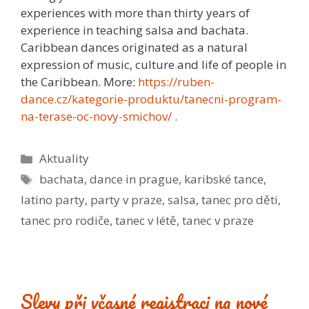
experiences with more than thirty years of
experience in teaching salsa and bachata.
Caribbean dances originated as a natural
expression of music, culture and life of people in
the Caribbean. More:
https://ruben-
dance.cz/kategorie-produktu/tanecni-program-
na-terase-oc-novy-smichov/
.
Rubriky
Aktuality
Štítky
bachata
,
dance in prague
,
karibské tance
,
latino party
,
party v praze
,
salsa
,
tanec pro děti
,
tanec pro rodiče
,
tanec v létě
,
tanec v praze
Slevy při včasné registraci na nové