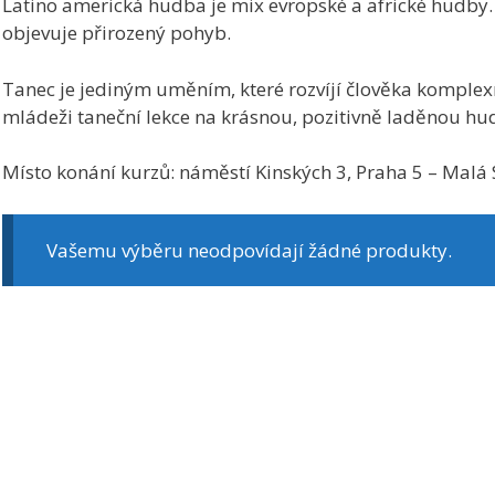
Latino americká hudba je mix evropské a africké hudby.
objevuje přirozený pohyb.
Tanec je jediným uměním, které rozvíjí člověka komplexn
mládeži taneční lekce na krásnou, pozitivně laděnou h
Místo konání kurzů: náměstí Kinských 3, Praha 5 – Malá S
Vašemu výběru neodpovídají žádné produkty.