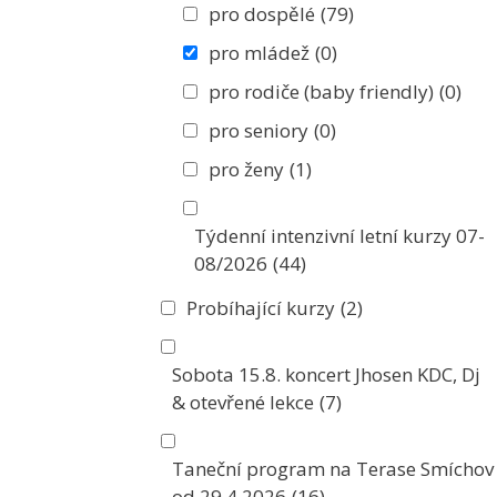
pro dospělé
(79)
pro mládež
(0)
pro rodiče (baby friendly)
(0)
pro seniory
(0)
pro ženy
(1)
Týdenní intenzivní letní kurzy 07-
08/2026
(44)
Probíhající kurzy
(2)
Sobota 15.8. koncert Jhosen KDC, Dj
& otevřené lekce
(7)
Taneční program na Terase Smíchov
od 29.4.2026
(16)