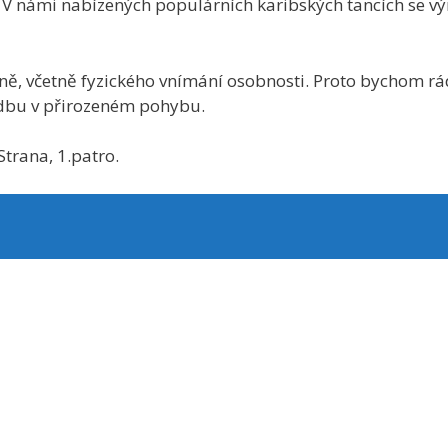
 V námi nabízených populárních karibských tancích se v
ě, včetně fyzického vnímání osobnosti. Proto bychom rád
udbu v přirozeném pohybu.
trana, 1.patro.