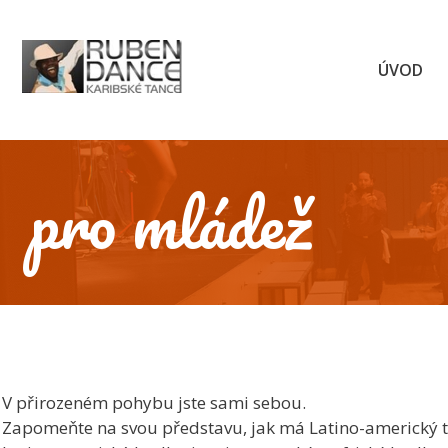
Přeskočit
na
obsah
ÚVOD
pro mládež
V přirozeném pohybu jste sami sebou.
Zapomeňte na svou představu, jak má Latino-americký ta