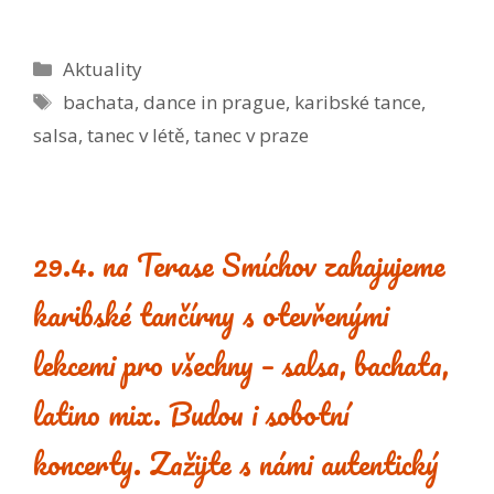
Rubriky
Aktuality
Štítky
bachata
,
dance in prague
,
karibské tance
,
salsa
,
tanec v létě
,
tanec v praze
29.4. na Terase Smíchov zahajujeme
karibské tančírny s otevřenými
lekcemi pro všechny – salsa, bachata,
latino mix. Budou i sobotní
koncerty. Zažijte s námi autentický