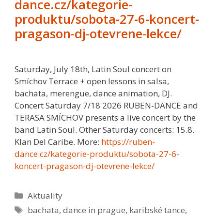
dance.cz/kategorie-
produktu/sobota-27-6-koncert-
pragason-dj-otevrene-lekce/
Saturday, July 18th, Latin Soul concert on
Smíchov Terrace + open lessons in salsa,
bachata, merengue, dance animation, DJ.
Concert Saturday 7/18 2026 RUBEN-DANCE and
TERASA SMÍCHOV presents a live concert by the
band Latin Soul. Other Saturday concerts: 15.8.
Klan Del Caribe. More:
https://ruben-
dance.cz/kategorie-produktu/sobota-27-6-
koncert-pragason-dj-otevrene-lekce/
Rubriky
Aktuality
Štítky
bachata
,
dance in prague
,
karibské tance
,