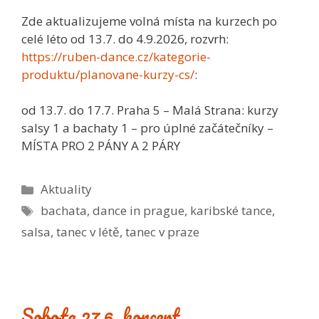
Zde aktualizujeme volná místa na kurzech po
celé léto od 13.7. do 4.9.2026, rozvrh:
https://ruben-dance.cz/kategorie-
produktu/planovane-kurzy-cs/
:
od 13.7. do 17.7. Praha 5 – Malá Strana: kurzy
salsy 1 a bachaty 1 – pro úplné začátečníky –
MÍSTA PRO 2 PÁNY A 2 PÁRY
Rubriky
Aktuality
Štítky
bachata
,
dance in prague
,
karibské tance
,
salsa
,
tanec v létě
,
tanec v praze
Sobota 27.6. koncert