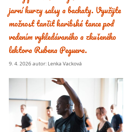
jarní kurzy salsy a bachaty. Využijte
možnost tančit karibské tance pod
vedením vyhledávaného a zkušeného
lektora Rubena Peguera.
9. 4. 2026
autor:
Lenka Vacková