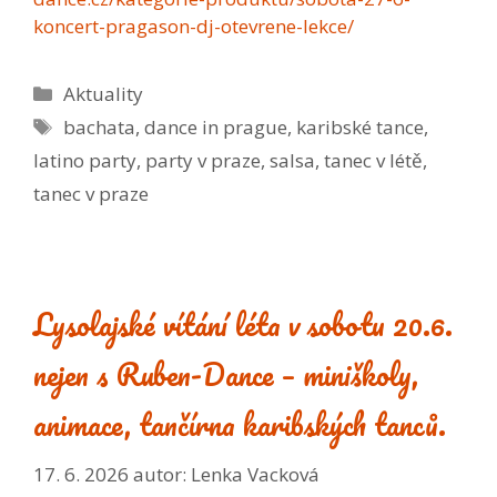
koncert-pragason-dj-otevrene-lekce/
Rubriky
Aktuality
Štítky
bachata
,
dance in prague
,
karibské tance
,
latino party
,
party v praze
,
salsa
,
tanec v létě
,
tanec v praze
Lysolajské vítání léta v sobotu 20.6.
nejen s Ruben-Dance – miniškoly,
animace, tančírna karibských tanců.
17. 6. 2026
autor:
Lenka Vacková