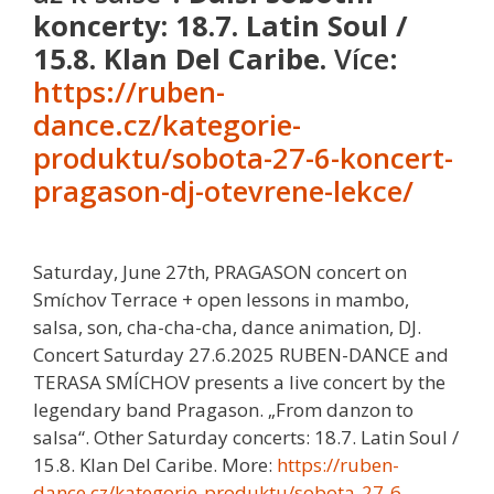
koncerty:
18.7. Latin Soul /
15.8. Klan Del Caribe.
Více:
https://ruben-
dance.cz/kategorie-
produktu/sobota-27-6-koncert-
pragason-dj-otevrene-lekce/
Saturday, June 27th, PRAGASON concert on
Smíchov Terrace + open lessons in mambo,
salsa, son, cha-cha-cha, dance animation, DJ.
Concert Saturday 27.6.2025 RUBEN-DANCE and
TERASA SMÍCHOV presents a live concert by the
legendary band Pragason. „From danzon to
salsa“. Other Saturday concerts: 18.7. Latin Soul /
15.8. Klan Del Caribe. More:
https://ruben-
dance.cz/kategorie-produktu/sobota-27-6-