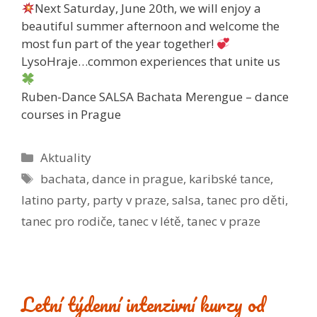
Next Saturday, June 20th, we will enjoy a
beautiful summer afternoon and welcome the
most fun part of the year together!
LysoHraje…common experiences that unite us
Ruben-Dance SALSA Bachata Merengue – dance
courses in Prague
Rubriky
Aktuality
Štítky
bachata
,
dance in prague
,
karibské tance
,
latino party
,
party v praze
,
salsa
,
tanec pro děti
,
tanec pro rodiče
,
tanec v létě
,
tanec v praze
Letní týdenní intenzivní kurzy od