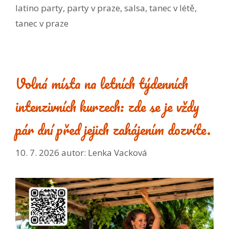
latino party
,
party v praze
,
salsa
,
tanec v létě
,
tanec v praze
Volná místa na letních týdenních
intenzivních kurzech: zde se je vždy
pár dní před jejich zahájením dozvíte.
10. 7. 2026
autor:
Lenka Vacková