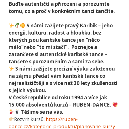
Buďte autentičtí a přirození
a porozumte
tomu, co a proč
v konkrétním tanci tančíte.
S námi zažijete pravý Karibik
– jeho
energii, kulturu, radost a hloubku, bez
kterých jsou karibské tance jen “něco
málo”nebo “to mi stačí”.
Poznejte a
zatančete si autentické karibské tance –
tančete s porozuměním a sami za sebe.
S námi zažijete precizní výuku
založenou
na zájmu předat vám karibské tance co
nejrealističtěji a s více než 30 lety zkušeností
s jejich výukou.
V České republice od roku 1994 a více jak
15.000 absolventů kurzů
– RUBEN-DANCE.
T
ěšíme se na vás.
Rozvrh kurzů:
https://ruben-
dance.cz/kategorie-produktu/planovane-kurzy-