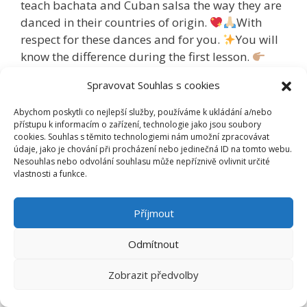
teach bachata and Cuban salsa the way they are
danced in their countries of origin.
With
respect for these dances and for you.
You will
know the difference during the first lesson.
Registration:
https://ruben-dance.cz/kategorie-
Spravovat Souhlas s cookies
produktu/planovane-kurzy-cs/
Abychom poskytli co nejlepší služby, používáme k ukládání a/nebo
přístupu k informacím o zařízení, technologie jako jsou soubory
Rubriky
Aktuality
cookies. Souhlas s těmito technologiemi nám umožní zpracovávat
údaje, jako je chování při procházení nebo jedinečná ID na tomto webu.
Štítky
bachata
,
dance in prague
,
karibské tance
,
Nesouhlas nebo odvolání souhlasu může nepříznivě ovlivnit určité
salsa
,
tanec v praze
vlastnosti a funkce.
Příjmout
Odmítnout
Stránka
Stránka
Stránka
1
2
…
20
Další
→
Zobrazit předvolby