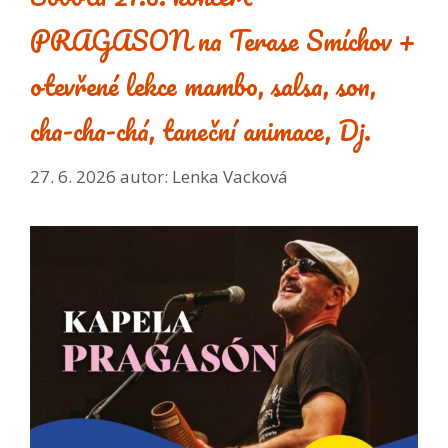
PRAGASON na Terase Smíchov +
otevřené lekce mambo, salsa, son,
cha-cha-chá, taneční animace, Dj.
27. 6. 2026
autor:
Lenka Vacková