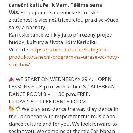
taneční kultuře i k Vám. Těšíme se na
Vás.
Propojujeme autentické karibské
zkušenosti s více než třicetiletou praxí ve výuce
salsy a bachaty.
Karibské tance vznikly jako přirozený projev
hudby, kultury a života lidí v Karibiku.
Více zde:
https://ruben-dance.cz/kategorie-
produktu/tanecni-program-na-terase-oc-novy-
smichov/
.
WE START ON WEDNESDAY 29.4. – OPEN
LESSONS 6 – 8 p.m. with Ruben & CARIBBEAN
DANCE ROOM 8 – 11:30 p.m. FREE.
FRIDAY 1.5. – FREE DANCE ROOM
We play and dance the way they dance in
the Caribbean with respect for this music and
dance culture and for you. We look forward to
seeing you. We combine authentic Caribbean