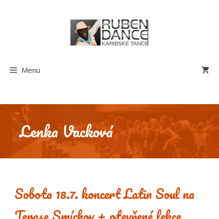
Přeskočit
na
obsah
Menu
Lenka Vacková
Sobota 18.7. koncert Latin Soul na
Terase Smíchov + otevřené lekce