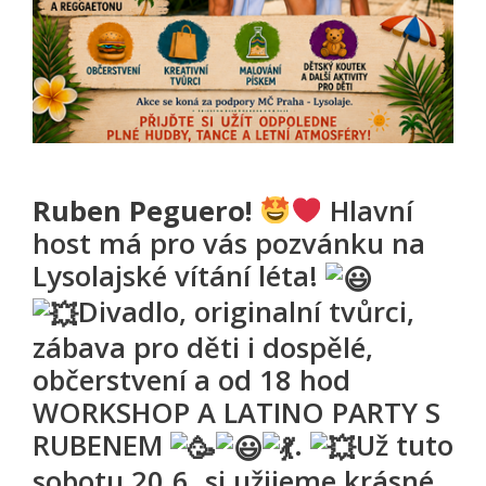
Ruben Peguero!
Hlavní
host má pro vás pozvánku na
Lysolajské vítání léta!
Divadlo, originalní tvůrci,
zábava pro děti i dospělé,
občerstvení a od 18 hod
WORKSHOP A LATINO PARTY S
RUBENEM
.
Už tuto
sobotu 20.6. si užijeme krásné