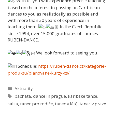
With us you will experience precise teaching
based on the interest in passing on Caribbean
dances to you as realistically as possible and
with more than 30 years of experience in
teaching them.
In the Czech Republic
since 1994, over 15,000 graduates of courses –
RUBEN-DANCE.
We look forward to seeing you.
Schedule:
https://ruben-dance.cz/kategorie-
produktu/planovane-kurzy-cs/
Rubriky
Aktuality
Štítky
bachata
,
dance in prague
,
karibské tance
,
salsa
,
tanec pro rodiče
,
tanec v létě
,
tanec v praze