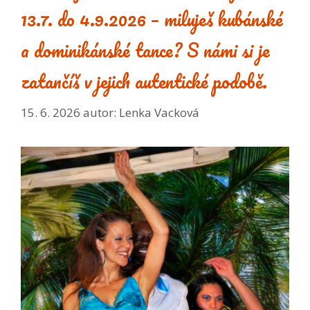
13.7. do 4.9.2026 – miluješ kubánské
a dominikánské tance? S námi si je
zatančíš v jejich autentické podobě.
15. 6. 2026
autor:
Lenka Vacková