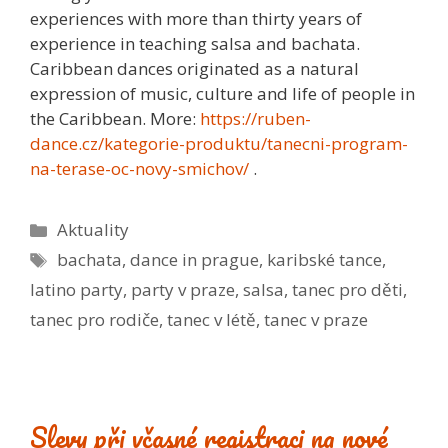
experiences with more than thirty years of
experience in teaching salsa and bachata.
Caribbean dances originated as a natural
expression of music, culture and life of people in
the Caribbean. More:
https://ruben-
dance.cz/kategorie-produktu/tanecni-program-
na-terase-oc-novy-smichov/
.
Rubriky
Aktuality
Štítky
bachata
,
dance in prague
,
karibské tance
,
latino party
,
party v praze
,
salsa
,
tanec pro děti
,
tanec pro rodiče
,
tanec v létě
,
tanec v praze
Slevy při včasné registraci na nové