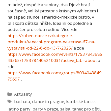
mládež, dospělé a seniory, dva Djové hrají
současně, veliký prostor s krásným výhledem i
na západ slunce, americko-mexické bistro, v
blízkosti dětská hřiště. Ideální odpoledne a
podvečer pro celou rodinu. Více zde
https://ruben-dance.cz/kategorie-
produktu/tanecni-program-na-terase-67-na-
vystavisti-od-22-6-do-13-7-2025/
a zde
https://www.facebook.com/events/17537843985
43365/1753784405210031?active_tab=about
a
zde
https://www.facebook.com/groups/8034043849
79697
.
Rubriky
Aktuality
Štítky
bachata
,
dance in prague
,
karibské tance
,
latino party
,
party v praze
,
salsa
,
tanec pro děti
,