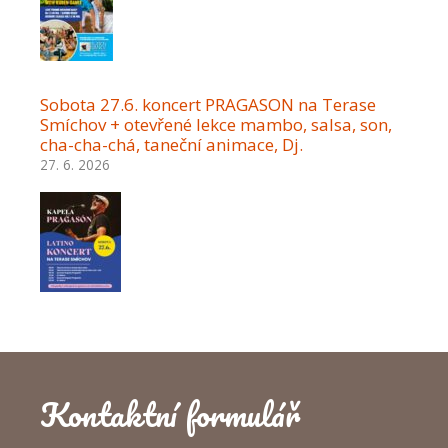
Sobota 27.6. koncert PRAGASON na Terase
Smíchov + otevřené lekce mambo, salsa, son,
cha-cha-chá, taneční animace, Dj.
27. 6. 2026
Kontaktní formulář