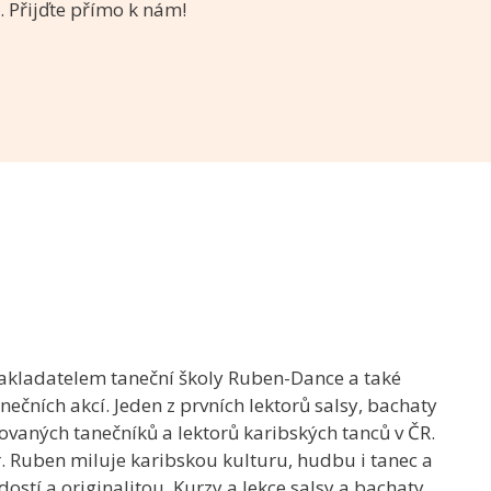
. Přijďte přímo k nám!
akladatelem taneční školy Ruben-Dance a také
ečních akcí. Jeden z prvních lektorů salsy, bachaty
ovaných tanečníků a lektorů karibských tanců v ČR.
r. Ruben miluje karibskou kulturu, hudbu i tanec a
ostí a originalitou. Kurzy a lekce salsy a bachaty