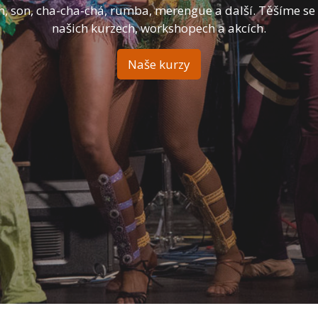
, son, cha-cha-chá, rumba, merengue a další. Těšíme se
našich kurzech, workshopech a akcích.
Naše kurzy