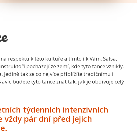
ce
a respektu k této kultuře a tímto i k Vám. Salsa,
nstruktoři pocházejí ze zemí, kde tyto tance vznikly.
dině tak se co nejvíce přiblížíte tradičnímu i
Navíc budete tyto tance znát tak, jak je obdivuje celý
etních týdenních intenzivních
e vždy pár dní před jejich
e.