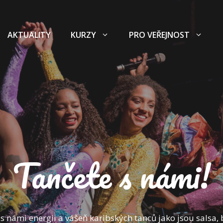
AKTUALITY
KURZY
PRO VEŘEJNOST
Tančete s námi!
 s námi energii a vášeň karibských tanců jako jsou salsa,