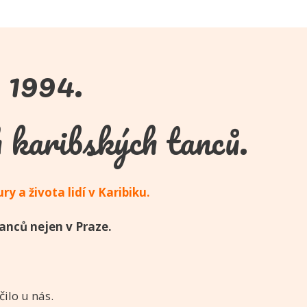
 1994.
 karibských tanců.
y a života lidí v Karibiku.
tanců nejen v Praze.
ilo u nás.