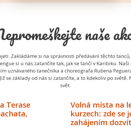
epromeškejte naše ak
jetí. Zakládáme si na správnosti předávání těchto tanců, n
e si u nás zatančíte tak, jak se tančí v Karibiku. Naši i
ím uznávaného tanečníka a choreografa Rubena Peguera. Je
iž se základy od nás si zatančíte, a to kdekoliv po světě. 
svět.
na Terase
Volná místa na l
bachata,
kurzech: zde se j
zahájením dozvít