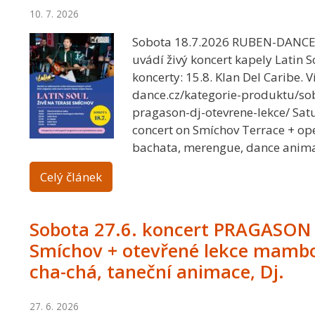
10. 7. 2026
Sobota 18.7.2026 RUBEN-DANC
uvádí živý koncert kapely Latin S
koncerty: 15.8. Klan Del Caribe. V
dance.cz/kategorie-produktu/so
pragason-dj-otevrene-lekce/ Satu
concert on Smíchov Terrace + ope
bachata, merengue, dance anima
Celý článek
Sobota 27.6. koncert PRAGASON 
Smíchov + otevřené lekce mambo,
cha-chá, taneční animace, Dj.
27. 6. 2026