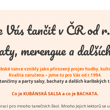
 Vás tančit v ČR od r.
aty, merengue a dalších
ibské tance vznikly jako přirozený projev hudby, kultur
Kvalita zaručena – jsme tu pro Vás od r.1994.
ančírny a party salsy, bachaty a dalších karibských 
Co je KUBÁNSKÁ SALSA a co je BACHATA.
irací pro mnoho tanečních škol. Mnoho Jejich lektorů se uč