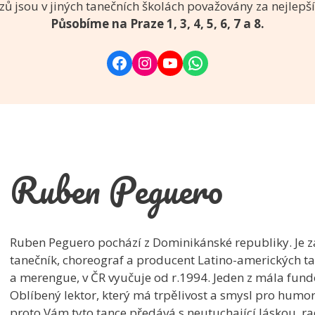
zů jsou v jiných tanečních školách považovány za nejlepší
Působíme na Praze 1, 3, 4, 5, 6, 7 a 8.
Facebook
Instagram
YouTube
WhatsApp
Ruben Peguero
Ruben Peguero pochází z Dominikánské republiky. Je z
tanečník, choreograf a producent Latino-amerických tan
a merengue, v ČR vyučuje od r.1994. Jeden z mála fund
Oblíbený lektor, který má trpělivost a smysl pro humo
proto Vám tyto tance předává s neutuchající láskou, rad