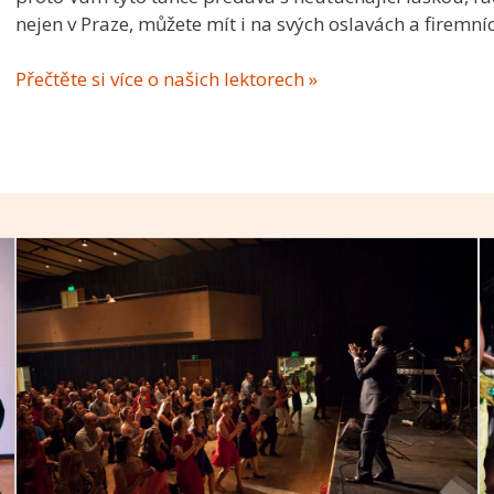
nejen v Praze, můžete mít i na svých oslavách a firemní
Přečtěte si více o našich lektorech »