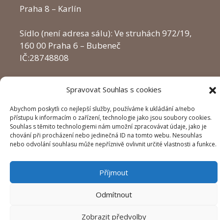
Praha 8 – Karlín
Sídlo (není adresa sálu): Ve struhách 972/19,
160 00 Praha 6 – Bubeneč
IČ:28748808
Spravovat Souhlas s cookies
© 2026 RUBEN-DANCE. můžete nás také vyhledat pod Ruben
Abychom poskytli co nejlepší služby, používáme k ukládání a/nebo
Dance.
přístupu k informacím o zařízení, technologie jako jsou soubory cookies.
Souhlas s těmito technologiemi nám umožní zpracovávat údaje, jako je
chování při procházení nebo jedinečná ID na tomto webu. Nesouhlas
nebo odvolání souhlasu může nepříznivě ovlivnit určité vlastnosti a funkce.
Příjmout
Odmítnout
Zobrazit předvolby