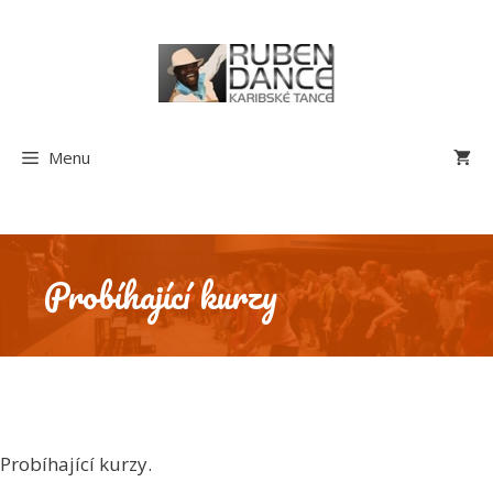
Přeskočit
na
obsah
Menu
Probíhající kurzy
Probíhající kurzy.