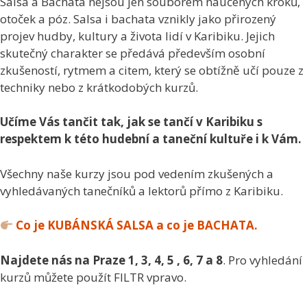
Salsa a Bachata nejsou jen souborem naučených kroků,
otoček a póz. Salsa i bachata vznikly jako přirozený
projev hudby, kultury a života lidí v Karibiku. Jejich
skutečný charakter se předává především osobní
zkušeností, rytmem a citem, který se obtížně učí pouze z
techniky nebo z krátkodobých kurzů.
Učíme Vás tančit tak, jak se tančí v Karibiku s
respektem k této hudební a taneční kultuře i k Vám.
Všechny naše kurzy jsou pod vedením zkušených a
vyhledávaných tanečníků a lektorů přímo z Karibiku.
Co je KUBÁNSKÁ SALSA a co je BACHATA.
Najdete nás na Praze 1, 3, 4, 5 , 6, 7 a 8
. Pro vyhledání
kurzů můžete použít FILTR vpravo.