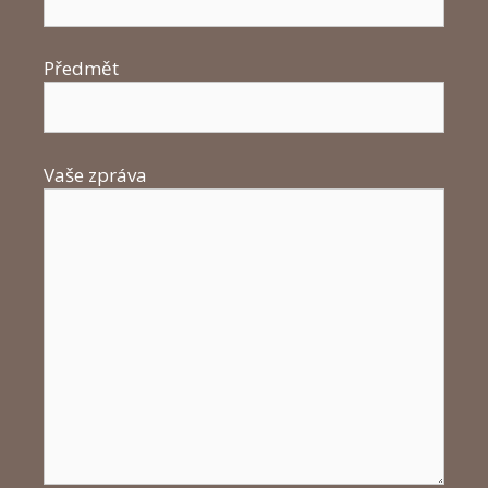
Předmět
Vaše zpráva