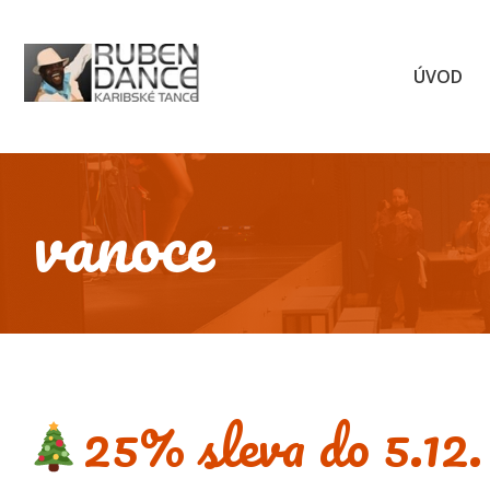
Přeskočit
na
obsah
ÚVOD
vanoce
25% sleva do 5.12.