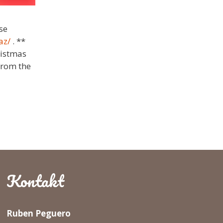
se
az/
. **
ristmas
from the
Kontakt
Ruben Peguero