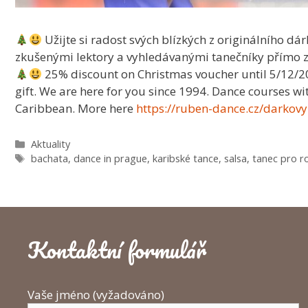
Užijte si radost svých blízkých z originálního dá
zkušenými lektory a vyhledávanými tanečníky přímo z
25% discount on Christmas voucher until 5/12/20
gift. We are here for you since 1994. Dance courses w
Caribbean. More here
https://ruben-dance.cz/darkov
Rubriky
Aktuality
Štítky
bachata
,
dance in prague
,
karibské tance
,
salsa
,
tanec pro r
Kontaktní formulář
Vaše jméno (vyžadováno)