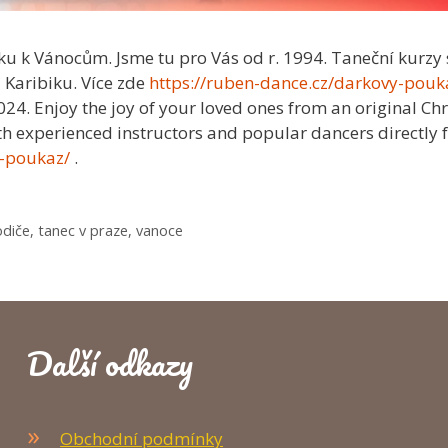
rku k Vánocům. Jsme tu pro Vás od r. 1994. Taneční kurzy 
 Karibiku. Více zde
https://ruben-dance.cz/darkovy-pouk
24. Enjoy the joy of your loved ones from an original Ch
ith experienced instructors and popular dancers directly 
y-poukaz/
.
odiče
,
tanec v praze
,
vanoce
Další odkazy
Obchodní podmínky